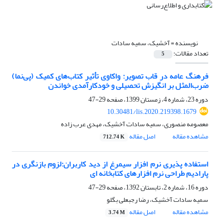
نویسنده =
آخشیک، سمیه سادات
تعداد مقالات:
5
فرهنگ عامه در قاب تصویر: واکاوی تأثیر کتاب‌های کمیک (پی‌نما)
ضرب‌المثل بر انگیزش تحصیلی و خودکارآمدی خواندن
دوره 23، شماره 4، زمستان 1399، صفحه
29-47
10.30481/lis.2020.219398.1679
معصومه منصوری، سمیه سادات آخشیک، مهدی عرب زاده
مشاهده مقاله
اصل مقاله
712.74 K
استفاده پذیری نرم افزار سیمرغ از دید کاربران:لزوم بازنگری در
پارادیم طراحی نرم افزارهای کتابخانه ای
دوره 16، شماره 2، تابستان 1392، صفحه
29-47
سمیه سادات آخشیک، رضا رجبعلی بگلو
مشاهده مقاله
اصل مقاله
3.74 M