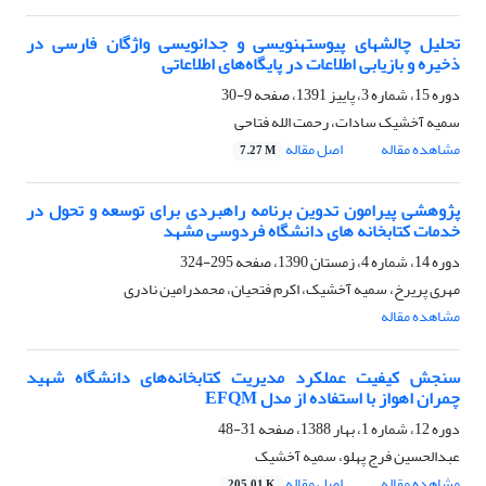
تحلیل چالشهای پیوسته‎نویسی و جدانویسی واژگان فارسی در
ذخیره و بازیابی اطلاعات در پایگاه‌های اطلاعاتی
دوره 15، شماره 3، پاییز 1391، صفحه
9-30
سمیه آخشیک سادات، رحمت الله فتاحی
مشاهده مقاله
اصل مقاله
7.27 M
پژوهشی پیرامون تدوین برنامه راهبردی برای توسعه و تحول در
خدمات کتابخانه های دانشگاه فردوسی مشهد
دوره 14، شماره 4، زمستان 1390، صفحه
295-324
مهری پریرخ، سمیه آخشیک، اکرم فتحیان، محمدرامین نادری
مشاهده مقاله
سنجش کیفیت عملکرد مدیریت کتابخانه‌های دانشگاه شهید
چمران اهواز با استفاده از مدل EFQM
دوره 12، شماره 1، بهار 1388، صفحه
31-48
عبدالحسین فرج پهلو، سمیه آخشیک
مشاهده مقاله
اصل مقاله
205.01 K