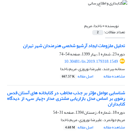
نویسنده =
ناخدا، مریم
تعداد مقالات:
2
تحلیل ملزومات ایجاد آرشیو شخصی هنرمندان شهر تهران
دوره 23، شماره 1، بهار 1399، صفحه
54-74
10.30481/lis.2019.179318.1549
سمانه بیرجند، علیرضا نوروزی، مریم ناخدا
مشاهده مقاله
اصل مقاله
667.57 K
شناسایی عوامل مؤثر بر جذب مخاطب در کتابخانه های آستان قدس
رضوی بر اساس مدل بازاریابی مشتری مدار «چهار سی» از دیدگاه
کتابداران
دوره 18، شماره 4، زمستان 1394، صفحه
31-54
مریم جوانمرد، علیرضا نوروزی، مریم ناخدا
مشاهده مقاله
اصل مقاله
4.68 M