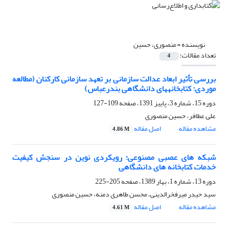
نویسنده =
منصوری، حسین
تعداد مقالات:
4
بررسی تأثیر ابعاد عدالت سازمانی بر تعهد سازمانی کارکنان (مطالعه
موردی: کتابخانه‎های دانشگاهی بندرعباس)
دوره 15، شماره 3، پاییز 1391، صفحه
109-127
علی عطافر، حسین منصوری
مشاهده مقاله
اصل مقاله
4.86 M
شبکه های عصبی مصنوعی؛ رویکردی نوین در سنجش کیفیت
خدمات کتابخانه های دانشگاهی
دوره 13، شماره 1، بهار 1389، صفحه
205-225
سید حیدر میرفخرالدینی، محسن طاهری دمنه، حسین منصوری
مشاهده مقاله
اصل مقاله
4.61 M