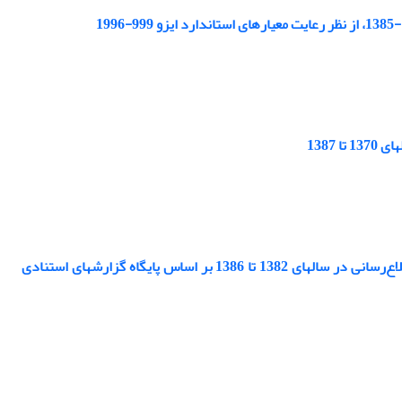
1387
مطالعه تطبیقی میزان خود- استنادی در دو نشریة فصلنامه کتاب و فصلنامه کتابداری و اطلاع‌رسانی در سالهای 1382 تا 1386 بر اساس پایگاه گزارشهای استنادی