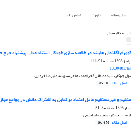
ارسال مقاله
داوران
تماس با ما
ار، عبدالرسول
گوی فراگفتمان هایلند در خلاصه سازی خودکار استناد مدار: پیشنهاد طرح 
91-111
10.30481/li
رسول جوکار، سیدمصطفی فخراحمد، هاجر ستوده، علیرضا خرمایی
اصل مقاله
685.5 K
قیم و غیرمستقیم عامل اعتماد بر تمایل به اشتراک دانش در جوامع مجازی 
3-31
لرسول جوکار، سعیده ابراهیمی
اصل مقاله
10.46 M