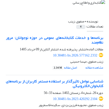
نویسنده =
صفوی، زینب
تعداد مقالات:
4
برنامه‌ها و خدمات کتابخانه‌های عمومی در حوزه نوجوانان: مرور
نظام‌مند
مقالات آماده انتشار، پذیرفته شده، انتشار آنلاین از
09 خرداد 1405
10.30481/lis.2026.577162.2332
زینب صفوی، مهسا حسینی
مشاهده مقاله
اصل مقاله
2.34 M
شناسایی عوامل تاثیرگذار بر استفاده مستمر کاربران از برنامه‌های
کتابخوان الکترونیکی
دوره 26، شماره 4، زمستان 1402، صفحه
33-56
10.30481/lis.2023.420292.2104
زینب صفوی، محبوبه فرزین یزدی، سکینه قاسم پور