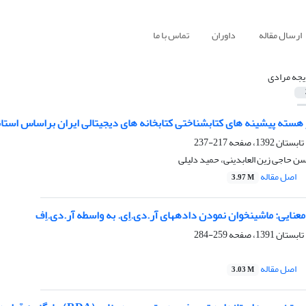
ارسال مقاله
داوران
تماس با ما
جه مرادی
هسته پیشینه های کتابشناختی کتابخانه های دیجیتالی ایران براساس استان
217-237
 حاجی زین العابدینی، حمید دلیلی
اصل مقاله
3.97 M
اده‎های آر.دی.اِی. به واسطه آر.دی.اِف
259-284
اصل مقاله
3.03 M