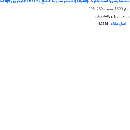
 استاندارد توصیف و دسترسی به منابع (RDA) جایگزین قواعد فهرست‌نویسی انگلوامریکن
269-296
ن حاجی زین العابدینی
اصل مقاله
8.35 M