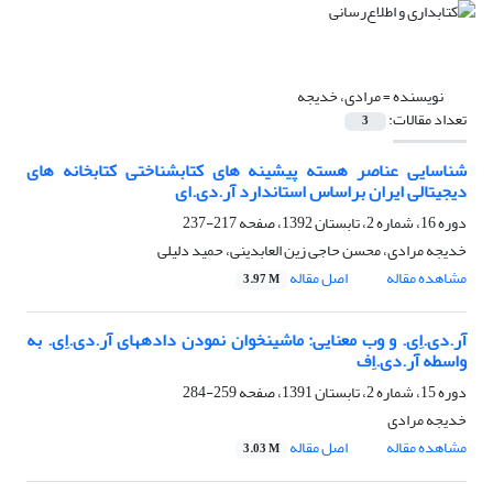
نویسنده =
مرادی، خدیجه
تعداد مقالات:
3
شناسایی عناصر هسته پیشینه های کتابشناختی کتابخانه های
دیجیتالی ایران براساس استاندارد آر.دی.ای
دوره 16، شماره 2، تابستان 1392، صفحه
217-237
خدیجه مرادی، محسن حاجی زین العابدینی، حمید دلیلی
مشاهده مقاله
اصل مقاله
3.97 M
آر.دی.اِی. و وب معنایی: ماشین‎خوان نمودن داده‎های آر.دی.اِی. به
واسطه آر.دی.اِف
دوره 15، شماره 2، تابستان 1391، صفحه
259-284
خدیجه مرادی
مشاهده مقاله
اصل مقاله
3.03 M