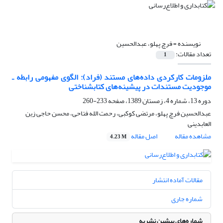
نویسنده =
فرچ پهلو، عبدالحسین
تعداد مقالات:
1
ملزومات کارکردی داده‌های مستند (فراد): الگوی مفهومی رابطه ـ
موجودیت مستندات در پیشینه‌های کتابشناختی
دوره 13، شماره 4، زمستان 1389، صفحه
233-260
عبدالحسین فرچ پهلو، مرتضی کوکبی، رحمت الله فتاحی، محسن حاجی زین
العابدینی
مشاهده مقاله
اصل مقاله
4.23 M
مقالات آماده انتشار
شماره جاری
شماره‌های پیشین نشریه