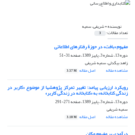
نویسنده =
شریفی، سمیه
تعداد مقالات:
3
مفهوم «بافت» در حوزة رفتارهای اطلاعاتی
دوره 13، شماره 3، پاییز 1389، صفحه
31-51
زاهد بیگدلی، سمیه شریفی
مشاهده مقاله
اصل مقاله
3.57 M
رویکرد ارزیابی پیامد: تغییر تمرکز پژوهشها از موضوع «کاربر در
زندگی کتابخانه» به «کتابخانه در زندگی کاربر»
دوره 13، شماره 3، پاییز 1389، صفحه
271-291
سمیه شریفی
مشاهده مقاله
اصل مقاله
3.18 M
درآمدی بر مفهوم مکان