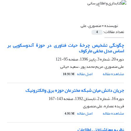
نویسنده =
منصوری، علی
تعداد مقالات:
4
چگونگی تشخیص چرخۀ حیات فناوری در حوزۀ آندوسکوپی بر
اساس مدل مخفی مارکوف
دوره 20، شماره 3، پاییز 1396، صفحه
95-121
علی منصوری، مریم محمد پور، سعید حیاتی
مشاهده مقاله
اصل مقاله
10.91 M
جریان دانش میان شبکه مخترعان حوزه برق والکترونیک
دوره 16، شماره 2، تابستان 1392، صفحه
143-167
فریده عصاره، علی منصوری
مشاهده مقاله
اصل مقاله
4.91 M
نظریه معناشناختی اطلاعات