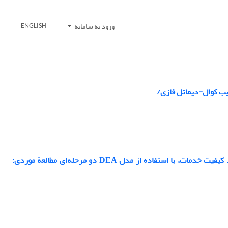
ورود به سامانه
ENGLISH
ایب کوال-دیماتل فازی/
بررسی و ارزیابی کارایی کتابخانه‌ها در به‌کارگیری مدیریت دانش و نوآوری به‌منظور بهبود کیفیت خدمات، با استفاده از مدل DEA دو مرحله‌ای مطالعة موردی: