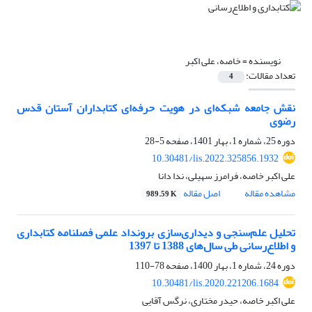
نویسنده =
خاصه، علی اکبر
تعداد مقالات:
4
نقش جامعه شبکه‌ای در هویت حرفه‌ای کتابداران آستان قدس
رضوی
دوره 25، شماره 1، بهار 1401، صفحه
5-28
10.30481/lis.2022.325856.1932
علی اکبر خاصه، فرامرز سهیلی، ندا دانا
مشاهده مقاله
اصل مقاله
989.59 K
تحلیل علم‌سنجی و دیداری‌سازی برونداد علمی فصلنامه کتابداری
و اطلاع‌رسانی طی سال‌های 1388 تا 1397
دوره 24، شماره 1، بهار 1400، صفحه
78-110
10.30481/lis.2020.221206.1684
علی اکبر خاصه، حیدر مختاری، نرگس آقایی