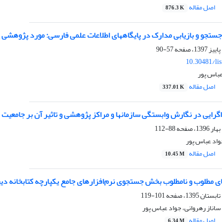
اصل مقاله
876.3 K
تجو و بازیابی مدارک در پایگاه‏های اطلاعات علمی فارسی: مورد پژوهشی 
57-90
10.30481/li
عباس پور
اصل مقاله
337.01 K
رایی در نگارش وابستگی سازمانها و مراکز پژوهشی و تاثیر آن بر جامعیت نت
88-112
واد عباس پور
اصل مقاله
10.45 M
 مطلوب و نامطلوب بخش جستجوی نرم‌افزارهای جامع یکپارچه کتابخانه دیجی
101-119
 ساناز رهروانی، جواد عباس پور
اصل مقاله
6.34 M