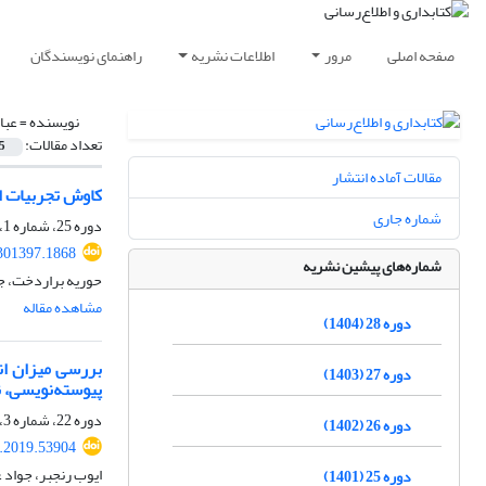
صفحه اصلی
مرور
اطلاعات نشریه
راهنمای نویسندگان
نویسنده =
عبا
تعداد مقالات:
5
مقالات آماده انتشار
کاوش تجربیات ا
شماره جاری
دوره 25، شماره 1، بهار 1401، صفحه
.301397.1868
شماره‌های پیشین نشریه
حوریه براردخت، ج
مشاهده مقاله
دوره 28 (1404)
بررسی میزان انط
دوره 27 (1403)
پیوسته‌نویسی، 
دوره 22، شماره 3، پاییز 1398، صفحه
دوره 26 (1402)
s.2019.53904
ایوب رنجبر، جواد 
دوره 25 (1401)