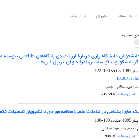
ارسال مقاله
داوران
تماس با ما
دی، محمود
انشجویان دانشگاه رازی دربارۀ ارزشمندی پایگاه‌های اطلاعاتی پیوسته مقاله
ر، ابسکو، وب. آو. ساینس، امرالد و آی. تریپل. ایی»*
100-122
10.30481/li
 مرادی، صالح رحیمی
اصل مقاله
216.59 K
 های اجتماعی در تبادلات علمی( مطالعه موردی دانشجویان تحصیلات تکمی
108-130
ح رحیمی، محمود مرادی
اصل مقاله
9.06 M