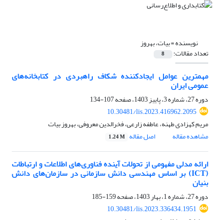
نویسنده =
بیات، بهروز
تعداد مقالات:
8
مهمترین عوامل ایجاد‌کننده‌ شکاف راهبردی در کتابخانه‌های
عمومی ایران
دوره 27، شماره 3، پاییز 1403، صفحه
107-134
10.30481/lis.2023.416962.2095
مریم کهزادی طهنه، عاطفه زارعی، فخرالدین معروفی، بهروز بیات
مشاهده مقاله
اصل مقاله
1.24 M
ارائه مدلی مفهومی از تحولات آینده فناوری‌های اطلاعات و ارتباطات
(ICT) بر اساس مهندسی دانش سازمانی در سازمان‌های دانش
بنیان
دوره 27، شماره 1، بهار 1403، صفحه
159-185
10.30481/lis.2023.336434.1951