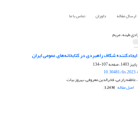
ارسال مقاله
داوران
تماس با ما
ادی طهنه، مریم
یجاد‌کننده‌ شکاف راهبردی در کتابخانه‌های عمومی ایران
107-134
10.30481/lis.2023
 عاطفه زارعی، فخرالدین معروفی، بهروز بیات
اصل مقاله
1.24 M