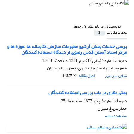
نویسنده =
درباغ عنبران، جعفر
تعداد مقالات:
2
برسی خدمات بخش آرشیو مطبوعات سازمان کتابخانه ها ،موزه ها و
مرکز اسناد آستان قدس رضوی از دیدگاه استفاده کنندگان
دوره 5، شماره 1 (پیاپی 17)، بهار 1381، صفحه
137-156
طاهره مهاجر زاده، زهرا بختیاری، جعفر درباغ عنبران
سخن سردبیر
اصل مقاله
145.75 K
بحثی نظری در باب بررسی استفاده کنندگان
دوره 1، شماره 3، پاییز 1377، صفحه
14-35
جعفر درباغ عنبران
مشاهده مقاله