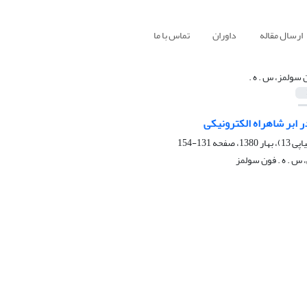
ارسال مقاله
داوران
تماس با ما
 سولمز، س . ه .
ر ابر شاهراه الکترونیکی
131-154
س . ه . فون سولمز