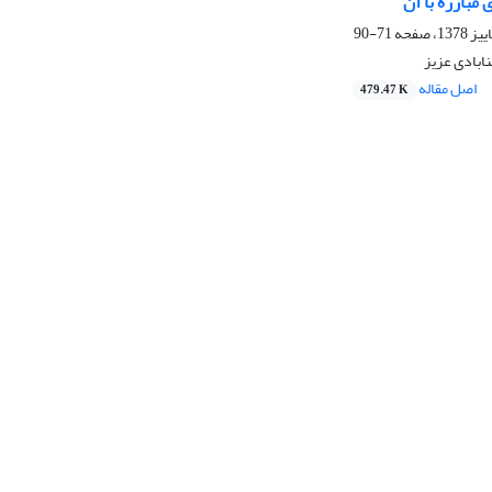
 مبارزه با آن
71-90
ابادی عزیز
اصل مقاله
479.47 K