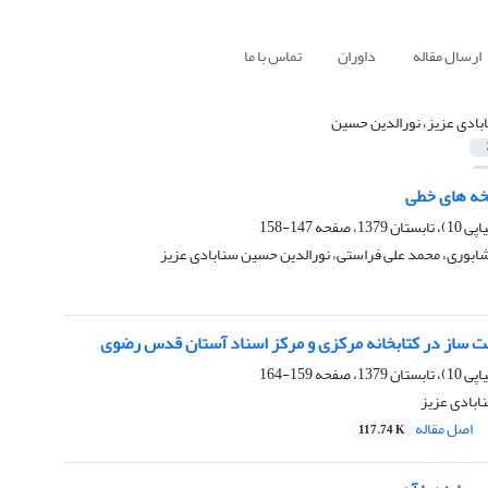
ارسال مقاله
داوران
تماس با ما
بادی عزیز، نورالدین حسین
ه های خطی
147-158
شابوری، محمد علی فراستی، نورالدین حسین سنابادی عزیز
ساز در کتابخانه مرکزی و مرکز اسناد آستان قدس رضوی
159-164
ابادی عزیز
اصل مقاله
117.74 K