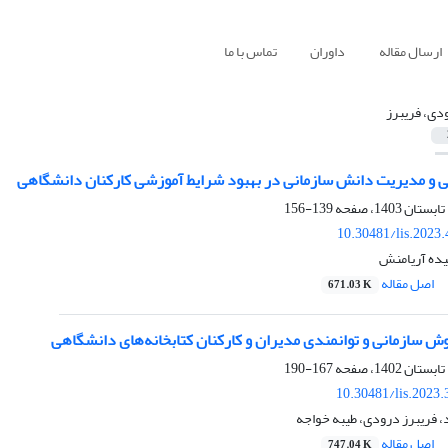
ارسال مقاله
داوران
تماس با ما
دی، فریبرز
و مدیریت دانش سازمانی در بهبود شرایط آموزشی کارکنان دانشگاهی
139-156
10.30481/lis.2023
یده آریامنش
اصل مقاله
671.03 K
ش سازمانی و توانمندی مدیران و کارکنان کتابخانه‌های دانشگاهی
167-190
10.30481/lis.2023
، فریبرز درودی، طیبه خواجه
اصل مقاله
747.04 K