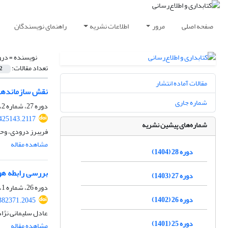
صفحه اصلی
مرور
اطلاعات نشریه
راهنمای نویسندگان
نویسنده =
درو
تعداد مقالات:
2
مقالات آماده انتشار
نقش سازماندهی 
شماره جاری
دوره 27، شماره 2، تابستان 1403، صفحه
.425143.2117
شماره‌های پیشین نشریه
فریبرز درودی، وح
مشاهده مقاله
دوره 28 (1404)
بررسی رابطه هو
دوره 27 (1403)
دوره 26، شماره 1، تابستان 1402، صفحه
دوره 26 (1402)
.382371.2045
عادل سلیمانی نژاد
دوره 25 (1401)
مشاهده مقاله