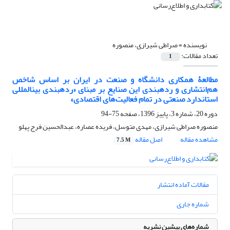
نویسنده =
صراطی شیرازی، منصوره
تعداد مقالات:
1
مطالعۀ همکاری دانشگاه و صنعت در ایران بر اساس شاخص
هم‌انتشاری و رده‏بندی این صنایع بر مبنای «رده‏بندی بین‏المللی
استاندارد صنعتی در تمام فعالیت‌های اقتصادی»
دوره 20، شماره 3، پاییز 1396، صفحه
75-94
منصوره صراطی شیرازی، مهدی متوسل، فریده عصاره، عبدالحسین فرج پهلو
مشاهده مقاله
اصل مقاله
7.5 M
مقالات آماده انتشار
شماره جاری
شماره‌های پیشین نشریه