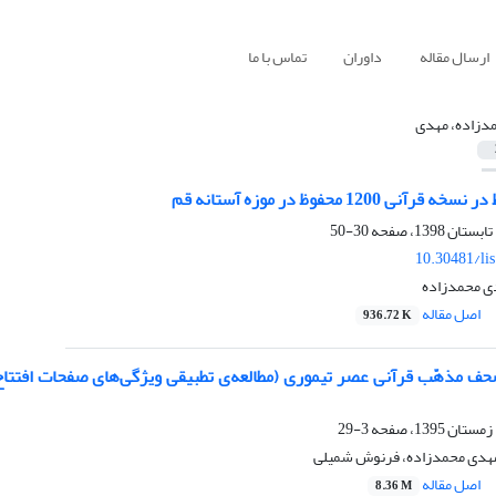
ارسال مقاله
داوران
تماس با ما
دزاده، مهدی
 1200 محفوظ در موزه آستانه قم
30-50
10.30481/li
ی محمدزاده
اصل مقاله
936.72 K
 مذهّب قرآنی عصر تیموری (مطالعه‌ی تطبیقی ویژگی‌های صفحات افتتاح
3-29
مهدی محمدزاده، فرنوش شمیلی
اصل مقاله
8.36 M