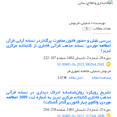
نویسنده =
شمیلی، فرنوش
تعداد مقالات:
5
بررسی نقش و حضور قانون مجاورت پرگنانزدر نسخه آرایی قرآن
(مطالعه موردی: نسخه مذهب قرآنی قاجاری از کتابخانه مرکزی
تبریز)
دوره 26، شماره 2، تابستان 1402، صفحه
187-222
10.30481/lis.2023.380364.2041
فرنوش شمیلی، فاطمه غفوری فر
مشاهده مقاله
اصل مقاله
1.57 M
تشریح رویکرد روان‌شناسانه ادراک دیداری در نسخه قرآنی
مذهب قاجاری کتابخانه مرکزی تبریز به شماره ثبت 3089 (مطالعه
موردی: واکاوی چهار قانون پرگنانز گشتالت)
دوره 25، شماره 2، تابستان 1401، صفحه
258-294
10.30481/lis.2021.312504.1898