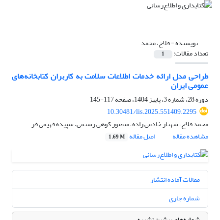
نویسنده =
فلاح، محمد
تعداد مقالات:
1
طراحی مدل ارائه خدمات اطلاعات سلامت به کاربران کتابخانه‌­های
عمومی ایران
دوره 28، شماره 3، پاییز 1404، صفحه
117-145
10.30481/lis.2025.551409.2295
محمد فلاح، شهناز خادمی زاده، منصور کوهی رستمی، سپیده فهیمی فر
مشاهده مقاله
اصل مقاله
1.69 M
مقالات آماده انتشار
شماره جاری
شماره‌های پیشین نشریه