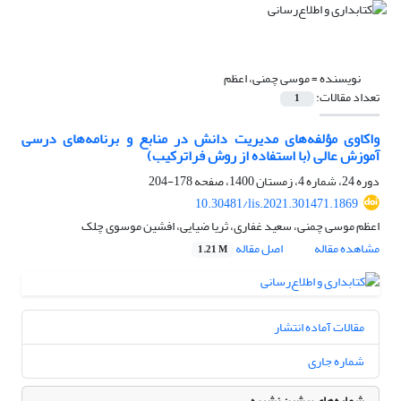
نویسنده =
موسی چمنی، اعظم
تعداد مقالات:
1
واکاوی مؤلفه‌های مدیریت دانش در منابع و برنامه‌های درسی
آموزش عالی (با استفاده از روش فراترکیب)
دوره 24، شماره 4، زمستان 1400، صفحه
178-204
10.30481/lis.2021.301471.1869
اعظم موسی چمنی، سعید غفاری، ثریا ضیایی، افشین موسوی چلک
مشاهده مقاله
اصل مقاله
1.21 M
مقالات آماده انتشار
شماره جاری
شماره‌های پیشین نشریه