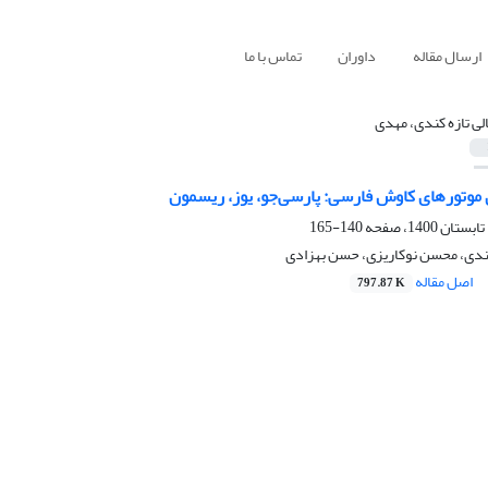
ارسال مقاله
داوران
تماس با ما
الی تازه کندی، مهدی
 موتورهای کاوش فارسی: پارسی‌جو، یوز، ریسمون
140-165
کندی، محسن نوکاریزی، حسن بهزادی
اصل مقاله
797.87 K