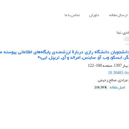
ارسال مقاله
داوران
تماس با ما
دی، ندا
انشجویان دانشگاه رازی دربارۀ ارزشمندی پایگاه‌های اطلاعاتی پیوسته مقاله
ر، ابسکو، وب. آو. ساینس، امرالد و آی. تریپل. ایی»*
100-122
10.30481/li
 مرادی، صالح رحیمی
اصل مقاله
216.59 K