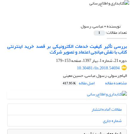
نویسنده =
عباسی، رسول
تعداد مقالات:
1
بررسی تأثیر کیفیت خدمات الکترونیکی بر قصد خرید اینترنتی
کتاب با نقش میانجی اعتماد و تصویر شرکت
دوره 21، شماره 1، بهار 1397، صفحه
153-179
10.30481/lis.2018.54694
الهام رسولی، رسول عباسی، حسین معینی
مشاهده مقاله
اصل مقاله
417.95 K
مقالات آماده انتشار
شماره جاری
شماره‌های پیشین نشریه