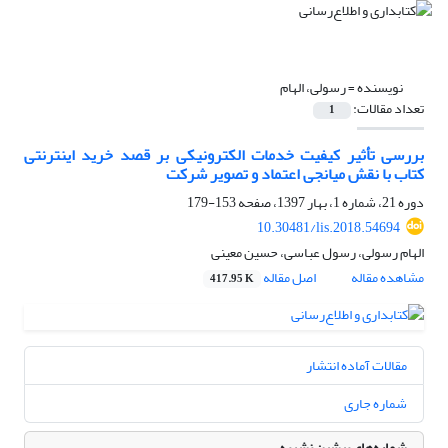
نویسنده =
رسولی، الهام
تعداد مقالات:
1
بررسی تأثیر کیفیت خدمات الکترونیکی بر قصد خرید اینترنتی
کتاب با نقش میانجی اعتماد و تصویر شرکت
دوره 21، شماره 1، بهار 1397، صفحه
153-179
10.30481/lis.2018.54694
الهام رسولی، رسول عباسی، حسین معینی
مشاهده مقاله
اصل مقاله
417.95 K
مقالات آماده انتشار
شماره جاری
شماره‌های پیشین نشریه