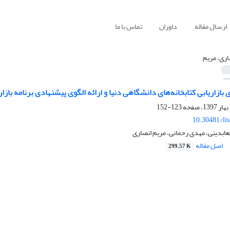
ارسال مقاله
داوران
تماس با ما
اری، مریم
ی بازاریابی کتابخانه‌های دانشگاهی دنیا و ارائه الگوی پیشنهادی برنامه باز
123-152
10.30481/li
ابدینی، مهدی رحمانی، مریم انصاری
اصل مقاله
299.57 K