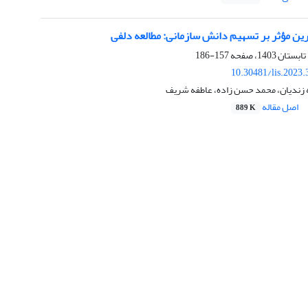
ین مؤثر بر تسهیم دانش سازمانی: مطالعه دلفی
157-186
10.30481/lis.2023
زندیان، محمد حسن زاده، عاطفه شریف
اصل مقاله
889 K