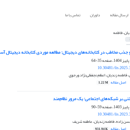
ارسال مقاله
داوران
تماس با ما
یان، فاطمه
 و جذب مخاطب در کتابخانه‌­های‌ دیجیتال: مطالعه موردی کتابخانه دیجیتال
35-64
10.30481/lis.2025
 فاطمه زندیان، اعظم نجفقلی‌نژاد ورجوی
اصل مقاله
1.22 M
ی بر شبکه‌های اجتماعی: یک مرور نظام‌مند
59-90
10.30481/lis.2023
حسن زاده، فاطمه زندیان، عاطفه شریف
اصل مقاله
931.94 K