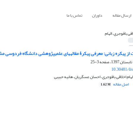
ارسال مقاله
داوران
تماس با ما
اقی باقوجری، الهام
انی: معرفی پیکرۀ مقاله‎های علمی‎‎پژوهشی دانشگاه فردوسی مشهد
3-25
10.30481/li
الهام اخلاقی باقوجری، احسان عسگریان، هانیه حبیبی
اصل مقاله
1.62 M