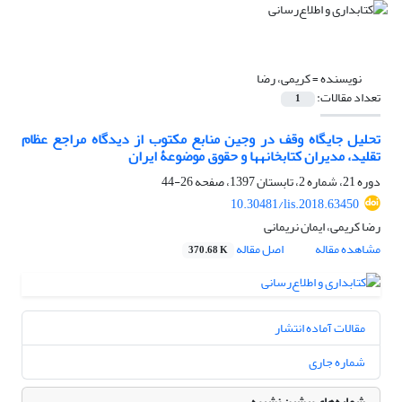
نویسنده =
کریمی، رضا
تعداد مقالات:
1
تحلیل جایگاه وقف در وجین منابع مکتوب از دیدگاه مراجع عظام
تقلید، مدیران کتابخانه‎ها و حقوق موضوعۀ ایران
دوره 21، شماره 2، تابستان 1397، صفحه
26-44
10.30481/lis.2018.63450
رضا کریمی، ایمان نریمانی
مشاهده مقاله
اصل مقاله
370.68 K
مقالات آماده انتشار
شماره جاری
شماره‌های پیشین نشریه