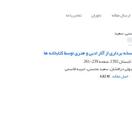
ارسال مقاله
داوران
تماس با ما
نی، سعید
سخه برداری از آثار ادبی و هنری توسط کتابخانه ها
239-261
ولی درافشان، سعید محسنی، حبیبه قاسمی
اصل مقاله
4.82 M