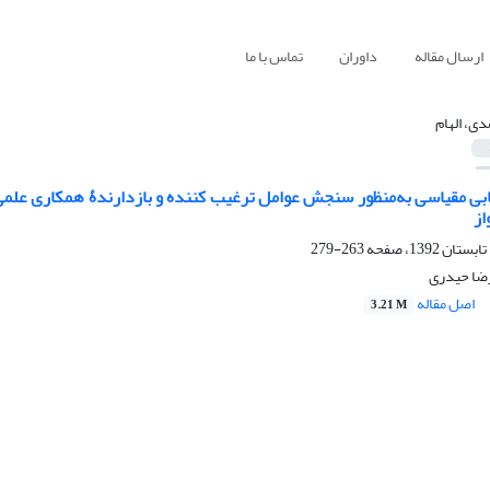
ارسال مقاله
داوران
تماس با ما
دی، الهام
ابی مقیاسی به‌منظور سنجش عوامل ترغیب کننده و بازدارندۀ همکاری عل
از
263-279
رضا حیدری
اصل مقاله
3.21 M