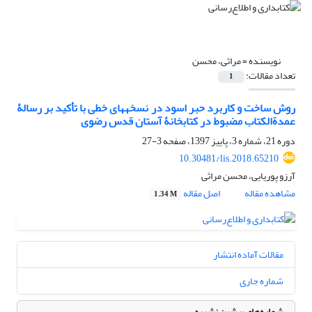
نویسنده =
مراثی، محسن
تعداد مقالات:
1
روش ساخت و کاربرد حبر اسود در نسخه‎های خطی با تأکید بر رسالۀ
عمدة‌الکتاب مضبوط در کتابخانۀ آستان قدس رضوی
دوره 21، شماره 3، پاییز 1397، صفحه
3-27
10.30481/lis.2018.65210
آرزو پوریایی، محسن مراثی
مشاهده مقاله
اصل مقاله
1.34 M
مقالات آماده انتشار
شماره جاری
شماره‌های پیشین نشریه