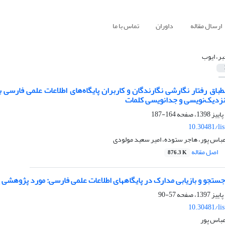
ارسال مقاله
داوران
تماس با ما
بر، ایوب
باق رفتار نگارشی نگارندگان و کاربران پایگاه‌های اطلاعات علمی فارسی
نزدیک‌نویسی و جدانویسی کلمات
164-187
10.30481/li
عباس پور، هاجر ستوده، امیر سعید مولودی
اصل مقاله
876.3 K
تجو و بازیابی مدارک در پایگاه‏های اطلاعات علمی فارسی: مورد پژوهشی 
57-90
10.30481/li
عباس پور