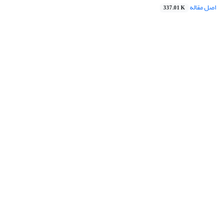
اصل مقاله
337.01 K