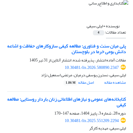
نویسنده =
لیلی سیفی
تعداد مقالات:
4
پلی میان سنت و فناوری: مطالعه کیفی سازوکارهای حفاظت و اشاعه
دانش بومی خرما در بلوچستان
مقالات آماده انتشار، پذیرفته شده، انتشار آنلاین از
31 تیر 1405
10.30481/lis.2026.580890.2347
لیلی سیفی، نسترن یوسفی درمیان، مرتضی اسمعیل نژاد
مشاهده مقاله
اصل مقاله
1.86 M
کتابخانه‌های عمومی و نیازهای اطلاعاتی زنان باردار روستایی: مطالعه‌
کیفی
دوره 28، شماره 3، پاییز 1404، صفحه
147-170
10.30481/lis.2025.551209.2294
لیلی سیفی، مهدیه کارگر