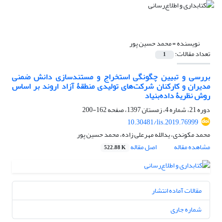
نویسنده =
محمد حسین پور
تعداد مقالات:
1
بررسی و تبیین چگونگی استخراج و مستندسازی دانش ضمنی
مدیران و کارکنان شرکت‌های تولیدی منطقۀ آزاد اروند بر اساس
روش نظریۀ داده‌بنیاد
دوره 21، شماره 4، زمستان 1397، صفحه
162-200
10.30481/lis.2019.76999
محمد مکوندی، یدالله مهرعلی زاده، محمد حسین پور
مشاهده مقاله
اصل مقاله
522.88 K
مقالات آماده انتشار
شماره جاری