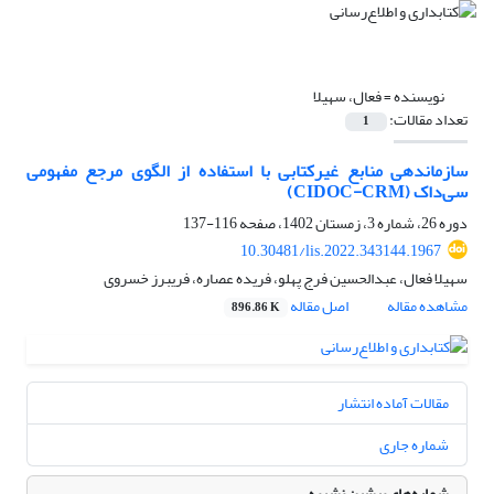
نویسنده =
فعال، سهیلا
تعداد مقالات:
1
سازماندهی منابع غیرکتابی با استفاده از الگوی مرجع مفهومی
سی‌داک (CIDOC-CRM)
دوره 26، شماره 3، زمستان 1402، صفحه
116-137
10.30481/lis.2022.343144.1967
سهیلا فعال، عبدالحسین فرج پهلو، فریده عصاره، فریبرز خسروی
مشاهده مقاله
اصل مقاله
896.86 K
مقالات آماده انتشار
شماره جاری
شماره‌های پیشین نشریه