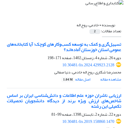
نویسنده =
خادمی، روح اله
تعداد مقالات:
2
تسهیل‌گری و کمک به توسعه کسب‌وکارهای کوچک؛ آیا کتابخانه‌های
عمومی استان خوزستان آماده‌اند؟
دوره 26، شماره 4، زمستان 1402، صفحه
171-198
10.30481/lis.2024.429923.2128
محمدرضا شکاری، روح اله خادمی، دنیا صفائی
مشاهده مقاله
اصل مقاله
1.04 M
ارزیابی ناشران حوزه‌ علم اطلاعات و دانش‌شناسی ایران بر اساس
شاخص‌های ارزش ویژه‌ برند از دیدگاه دانشجویان تحصیلات
تکمیلی این رشته
دوره 22، شماره 2، تابستان 1398، صفحه
99-81
10.30481/lis.2019.158860.1470