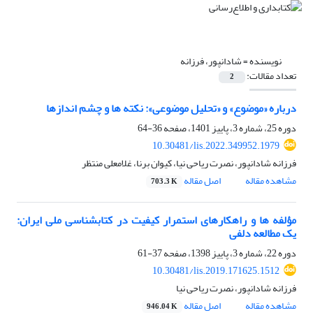
نویسنده =
شادانپور، فرزانه
تعداد مقالات:
2
درباره «موضوع» و «تحلیل موضوعی»: نکته ها و چشم اندازها
دوره 25، شماره 3، پاییز 1401، صفحه
36-64
10.30481/lis.2022.349952.1979
فرزانه شادانپور، نصرت ریاحی نیا، کیوان برنا، غلامعلی منتظر
مشاهده مقاله
اصل مقاله
703.3 K
مؤلفه ها و راهکارهای استمرار کیفیت در کتابشناسی ملی ایران:
یک مطالعه دلفی
دوره 22، شماره 3، پاییز 1398، صفحه
37-61
10.30481/lis.2019.171625.1512
فرزانه شادانپور، نصرت ریاحی نیا
مشاهده مقاله
اصل مقاله
946.04 K