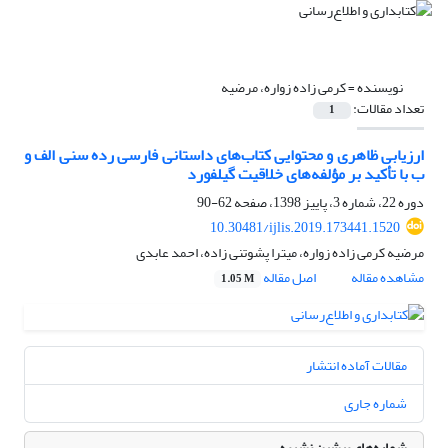
نویسنده =
کرمی زاده زواره، مرضیه
تعداد مقالات:
1
ارزیابی ظاهری و محتوایی کتاب‌های داستانی فارسی رده‌ سنی الف و
ب با تأکید بر مؤلفه‌های خلاقیت گیلفورد
دوره 22، شماره 3، پاییز 1398، صفحه
62-90
10.30481/ijlis.2019.173441.1520
مرضیه کرمی زاده زواره، میترا پشوتنی زاده، احمد عابدی
مشاهده مقاله
اصل مقاله
1.05 M
مقالات آماده انتشار
شماره جاری
شماره‌های پیشین نشریه