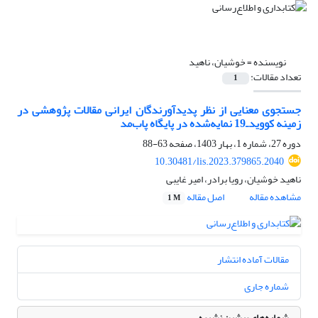
نویسنده =
خوشیان، ناهید
تعداد مقالات:
1
جستجوی معنایی از نظر پدیدآورندگان ایرانی مقالات پژوهشی در
زمینه کوویدـ19 نمایه‌شده در پایگاه پاب‌مد
دوره 27، شماره 1، بهار 1403، صفحه
63-88
10.30481/lis.2023.379865.2040
ناهید خوشیان، رویا برادر، امیر غایبی
مشاهده مقاله
اصل مقاله
1 M
مقالات آماده انتشار
شماره جاری
شماره‌های پیشین نشریه