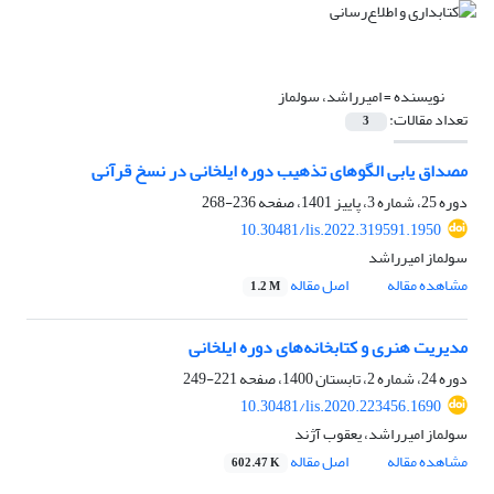
نویسنده =
امیرراشد، سولماز
تعداد مقالات:
3
مصداق یابی الگوهای تذهیب دوره ایلخانی در نسخ قرآنی
دوره 25، شماره 3، پاییز 1401، صفحه
236-268
10.30481/lis.2022.319591.1950
سولماز امیرراشد
مشاهده مقاله
اصل مقاله
1.2 M
مدیریت هنری و کتابخانه‌های دوره ایلخانی
دوره 24، شماره 2، تابستان 1400، صفحه
221-249
10.30481/lis.2020.223456.1690
سولماز امیرراشد، یعقوب آژند
مشاهده مقاله
اصل مقاله
602.47 K