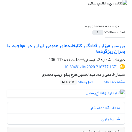
نویسنده =
محمدی، زینب
تعداد مقالات:
1
بررسی میزان آمادگی کتابخانه‌های عمومی ایران در مواجهه با
بحران ریزگردها
دوره 23، شماره 2، تابستان 1399، صفحه
117-136
10.30481/lis.2020.216377.1671
شهناز خادمی زاده، عبدالحسین فرج پهلو، زینب محمدی
مشاهده مقاله
اصل مقاله
611.35 K
مقالات آماده انتشار
شماره جاری
شماره‌های پیشین نشریه