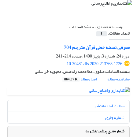
نویسنده =
صفوی، بنفشه السادات
تعداد مقالات:
1
معرفی نسخه خطی قرآن مترجم 704
دوره 24، شماره 3، پاییز 1400، صفحه
214-241
10.30481/lis.2020.213768.1726
بنفشه السادات صفوی، عطا محمد رادمنش، محبوبه خراسانی
مشاهده مقاله
اصل مقاله
864.07 K
مقالات آماده انتشار
شماره جاری
شماره‌های پیشین نشریه