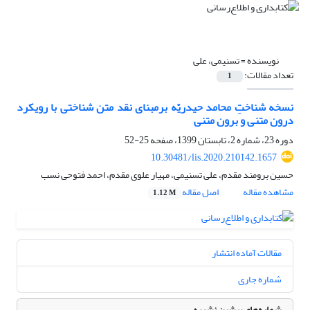
نویسنده =
تسنیمی، علی
تعداد مقالات:
1
نسخه شناختِ محامد حیدریّه برمبنای نقد متن شناختی با رویکرد
درون متنی و برون متنی
دوره 23، شماره 2، تابستان 1399، صفحه
25-52
10.30481/lis.2020.210142.1657
حسین برومند مقدم، علی تسنیمی، مهیار علوی مقدم، احمد فتوحی نسب
مشاهده مقاله
اصل مقاله
1.12 M
مقالات آماده انتشار
شماره جاری
شماره‌های پیشین نشریه