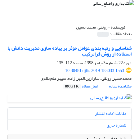
نویسنده =
رونقی، محمدحسین
تعداد مقالات:
1
شناسایی و رتبه بندی عوامل موثر بر پیاده سازی مدیریت دانش با
استفاده از روش فراترکیب
دوره 22، شماره 3، پاییز 1398، صفحه
112-135
10.30481/ijlis.2019.183033.1553
محمدحسین رونقی، سارا زین الدین زاده، سپهر علم بلادی
مشاهده مقاله
اصل مقاله
893.71 K
مقالات آماده انتشار
شماره جاری
شماره‌های پیشین نشریه