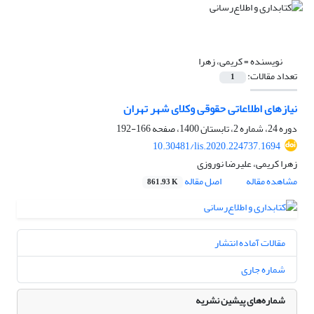
نویسنده =
کریمی، زهرا
تعداد مقالات:
1
نیازهای اطلاعاتی حقوقی وکلای شهر تهران
دوره 24، شماره 2، تابستان 1400، صفحه
166-192
10.30481/lis.2020.224737.1694
زهرا کریمی، علیرضا نوروزی
مشاهده مقاله
اصل مقاله
861.93 K
مقالات آماده انتشار
شماره جاری
شماره‌های پیشین نشریه